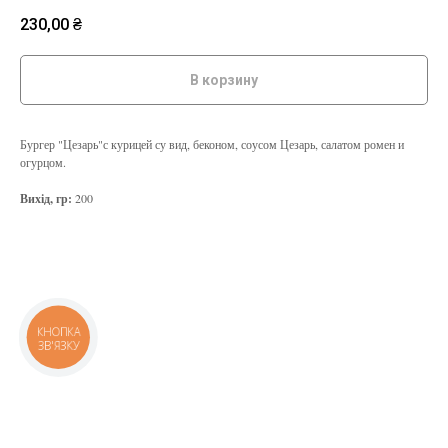
230,00
₴
В корзину
Бургер "Цезарь"с курицей су вид, беконом, соусом Цезарь, салатом ромен и
огурцом.
Вихід, гр:
200
КНОПКА
ЗВ'ЯЗКУ