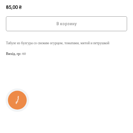
85,00
₴
В корзину
Табуле из булгура со свежим огурцом, томатами, мятой и петрушкой
Вихід, гр:
60
КНОПКА
ЗВ'ЯЗКУ