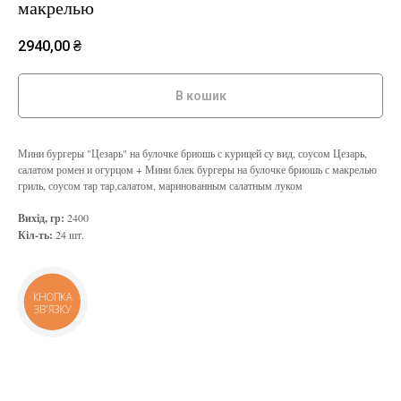
макрелью
2940,00
₴
В кошик
Мини бургеры "Цезарь" на булочке бриошь с курицей су вид, соусом Цезарь,
салатом ромен и огурцом + Мини блек бургеры на булочке бриошь с макрелью
гриль, соусом тар тар,салатом, маринованным салатным луком
Вихід, гр:
2400
Кіл-ть:
24 шт.
КНОПКА
ЗВ'ЯЗКУ