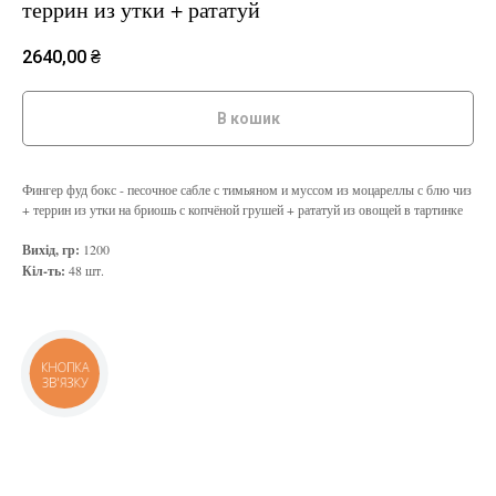
террин из утки + рататуй
2640,00
₴
В кошик
Фингер фуд бокс - песочное сабле с тимьяном и муссом из моцареллы с блю чиз
+ террин из утки на бриошь с копчёной грушей + рататуй из овощей в тартинке
Вихід, гр:
1200
Кіл-ть:
48 шт.
КНОПКА
ЗВ'ЯЗКУ