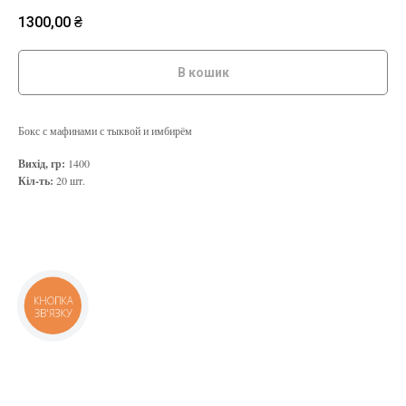
1300,00
₴
В кошик
Бокс с мафинами с тыквой и имбирём
Вихід, гр:
1400
Кіл-ть:
20 шт.
КНОПКА
ЗВ'ЯЗКУ