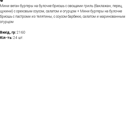
₴
Мини веган бургеры на булочке бриошь с овощами гриль (баклажан, перец,
цукини) с ореховым соусом, салатом и огурцом + Мини бургеры на булочке
бриошь с пастроми из телятины, с соусом барбекю, салатом и маринованным
огурцом
Вихід, гр:
2160
Кіл-ть:
24 шт.