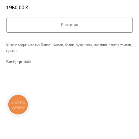
1980,00
₴
В кошик
М'ясне асорті (салямі Наполі, хамон, балик, буженина), маслини, в'ялені томати,
гріссіні
Вихід, гр:
1000
КНОПКА
ЗВ'ЯЗКУ