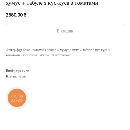
хумус + табуле з кус-куса з томатами
2880,00
₴
В кошик
Фінгер фуд бокс - рататуй з овочів + хумус з нуту + табуле з кус куса з
томатами, св огірком , м'ятою та петрушкою
Вихід, гр:
1920
Кіл-ть:
48 шт.
КНОПКА
ЗВ'ЯЗКУ