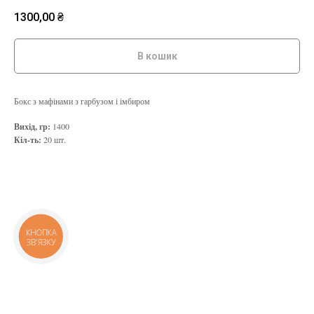
1300,00
₴
В кошик
Бокс з мафінами з гарбузом і імбиром
Вихід, гр:
1400
Кіл-ть:
20 шт.
КНОПКА
ЗВ'ЯЗКУ