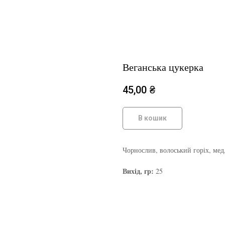
Веганська цукерка
45,00
₴
В кошик
Чорнослив, волоський горіх, мед,
Вихід, гр:
25