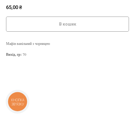
65,00
₴
В кошик
Мафін ванільний з чорницею
Вихід, гр:
70
КНОПКА
ЗВ'ЯЗКУ