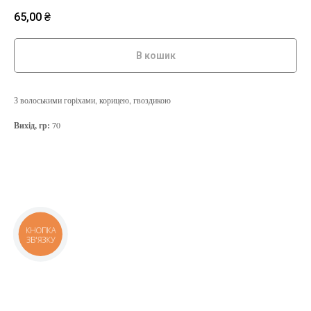
65,00
₴
В кошик
З волоськими горіхами, корицею, гвоздикою
Вихід, гр:
70
КНОПКА
ЗВ'ЯЗКУ